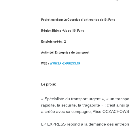
Projet suivi par La Coursive d'entreprise de St Fons
Région Rhône-Alpes | St Fons
Emplois créés : 2
Activité | Entreprise de transport
WEB /
WWW.LP-EXPRESS.FR
Le projet
« Spécialiste du transport urgent », « un transpo
rapidité, la sécurité, la traçabilité » : c’est ai
a créée avec sa compagne, Alice OCZACHOWSK
LP EXPRESS répond à la demande des entreprise