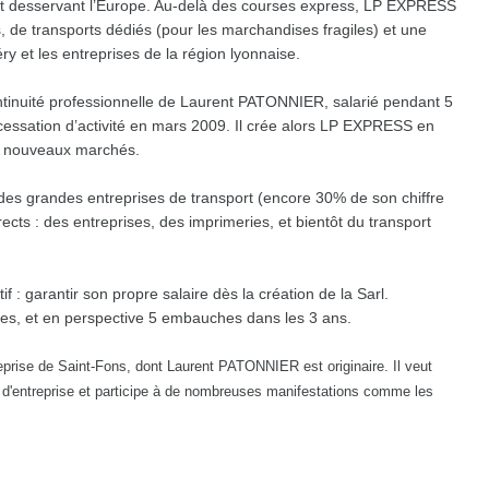
, et desservant l’Europe. Au-delà des courses express, LP EXPRESS
, de transports dédiés (pour les marchandises fragiles) et une
ry et les entreprises de la région lyonnaise.
ntinuité professionnelle de Laurent PATONNIER, salarié pendant 5
cessation d’activité en mars 2009. Il crée alors LP EXPRESS en
e nouveaux marchés.
ce des grandes entreprises de transport (encore 30% de son chiffre
rects : des entreprises, des imprimeries, et bientôt du transport
 : garantir son propre salaire dès la création de la Sarl.
ules, et en perspective 5 embauches dans les 3 ans.
rise de Saint-Fons, dont Laurent PATONNIER est originaire. Il veut
on d'entreprise et participe à de nombreuses manifestations comme les